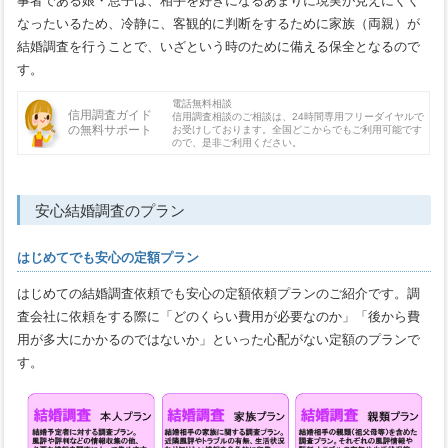
事者である娘・息子は、相手を好きになるあまりに現実が見えにくく
なったいるため、冷静に、客観的に判断をするために家族（両親）が
結婚調査を行うことで、いざという時のために備える保全となるので
す。
電話無料相談
信用調査ガイド
信用調査相談のご相談は、24時間専用フリーダイヤルで
の無料サポート
お受けしております。全国どこからでもご利用可能です
ので、是非ご利用ください。
安心結婚調査のプラン
はじめてでも安心の定額プラン
はじめての結婚調査依頼でも安心の定額依頼プランのご紹介です。調
査会社に依頼をする際に「どのくらい費用が必要なのか」「後から費
用が多大にかかるのではないか」といった心配がない定額のプランで
す。