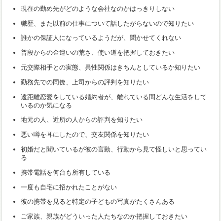
現在の勤め先がどのような会社なのかはっきりしない
職歴、また以前の仕事について話したがらないので知りたい
誰かの保証人になっているようだが、聞かせてくれない
普段からの金遣いの荒さ、使い道を把握しておきたい
元交際相手との実態、異性関係はきちんとしているか知りたい
勤務先での同僚、上司からの評判を知りたい
遠距離恋愛をしている婚約者が、離れている間どんな生活をして
いるのか気になる
地元の人、近所の人からの評判を知りたい
悪い噂を耳にしたので、交友関係を知りたい
初婚だと聞いているが彼の言動、行動から見て怪しいと思ってい
る
携帯電話を何台も所有している
一度も自宅に招かれたことがない
彼の携帯を見ると特定の子どもの写真がたくさんある
ご家族、親族がどういった人たちなのか把握しておきたい