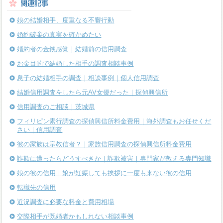
娘の結婚相手、度重なる不審行動
婚約破棄の真実を確かめたい
婚約者の金銭感覚｜結婚前の信用調査
お金目的で結婚した相手の調査相談事例
息子の結婚相手の調査｜相談事例｜個人信用調査
結婚信用調査をしたら元AV女優だった｜探偵興信所
信用調査のご相談｜茨城県
フィリピン素行調査の探偵興信所料金費用｜海外調査もお任せくだ
さい｜信用調査
彼の家族は宗教信者？｜家族信用調査の探偵興信所料金費用
詐欺に遭ったらどうすべきか｜詐欺被害｜専門家が教える専門知識
娘の彼の信用｜娘が妊娠しても挨拶に一度も来ない彼の信用
転職先の信用
近況調査に必要な料金と費用相場
交際相手が既婚者かもしれない相談事例