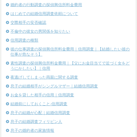
婚約者の行動調査の探偵興信所料金費用
はじめての結婚信用調査依頼について
交際相手の安否確認
不倫中の彼女の男関係を知りたい
信用調査の種類
彼の仕事調査の探偵興信所料金費用｜信用調査｜【結婚したい彼の
仕事が危なそう】
素性調査の探偵興信所料金費用｜【父にお金目当てで近づく女をど
うにかしたい】｜信用
夜逃げしてしまった両親に関する調査
息子の結婚相手がシングルマザー｜結婚信用調査
お金を貸した相手の信用｜信用調査
結婚前にしておくこと-信用調査
息子の結婚が心配｜結婚信用調査
息子の結婚調査フィリピン人
息子の婚約者の家族情報