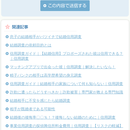
息子の結婚相手がバツイチで結婚信用調査
結婚調査の依頼目的とは
信用調査ガイド｜【結婚信用】プロポーズされた彼は信用できる？
｜信用調査
マッチングアプリで出会った彼｜信用調査｜解決したいなら！
精子バンクの相手は高学歴希望の身元調査
信用調査ガイド｜結婚相手の家族について何も知らない｜信用調査
詐欺に遭ったらどうすべきか｜詐欺被害｜専門家が教える専門知識
結婚相手に不安を感じたら結婚調査
相手が既婚者である可能性
結婚後の後悔率〇〇％！？後悔しない結婚のために｜信用調査
事業信用調査の探偵興信所料金費用｜信用調査｜【リスクの軽減】