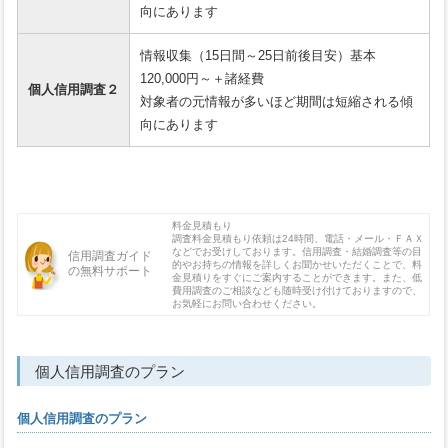
向にあります
情報収集（15日間～25日前後目安）基本
120,000円～＋諸経費
個人信用調査２
対象者の元情報が多いほど期間は短縮される傾
向にあります
料金見積もり
調査料金見積もり依頼は24時間、電話・メール・ＦＡＸ
などでお受けしております。信用調査・結婚調査等の目
信用調査ガイド
的やお持ちの情報を詳しくお聞かせいただくことで、料
の無料サポート
金見積りをすぐにご案内することができます。また、低
費用調査のご相談なども随時受け付けておりますので、
お気軽にお問い合わせください。
個人信用調査のプラン
個人信用調査のプラン