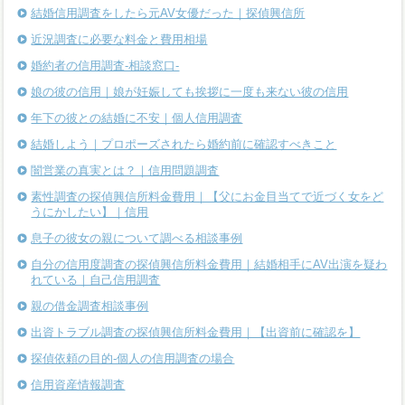
結婚信用調査をしたら元AV女優だった｜探偵興信所
近況調査に必要な料金と費用相場
婚約者の信用調査-相談窓口-
娘の彼の信用｜娘が妊娠しても挨拶に一度も来ない彼の信用
年下の彼との結婚に不安｜個人信用調査
結婚しよう｜プロポーズされたら婚約前に確認すべきこと
闇営業の真実とは？｜信用問題調査
素性調査の探偵興信所料金費用｜【父にお金目当てで近づく女をど
うにかしたい】｜信用
息子の彼女の親について調べる相談事例
自分の信用度調査の探偵興信所料金費用｜結婚相手にAV出演を疑わ
れている｜自己信用調査
親の借金調査相談事例
出資トラブル調査の探偵興信所料金費用｜【出資前に確認を】
探偵依頼の目的-個人の信用調査の場合
信用資産情報調査