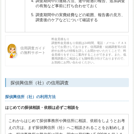
調査期間中の連絡方法、途中経過の報告、追加調査
の有無など事前に打ち合わせておく
調査期間中の実費経費などの範囲、報告書の見方、
調査後のケアなどについて確認する
料金見積もり
調査料金見積もり依頼は24時間、電話・メール・ＦＡＸ
などでお受けしております。信用調査・結婚調査等の目
信用調査ガイド
的やお持ちの情報を詳しくお聞かせいただくことで、料
の無料サポート
金見積りをすぐにご案内することができます。また、低
費用調査のご相談なども随時受け付けておりますので、
お気軽にお問い合わせください。
探偵興信所（社）の信用調査
探偵興信所（社）の利用方法
はじめての探偵相談・依頼は必ずご相談を
これからはじめて探偵事務所や興信所に相談、依頼をしようとお考
えの方は、まず探偵興信所（社）へご相談されることをお勧めしま