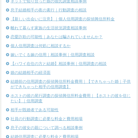
ネットで知り合った娘の彼氏調査相談事例
息子結婚相手の夜の素行｜行動調査の相談
【新しい出会いに注意】｜個人信用調査の探偵興信所料金
離れて暮らす家族の生活状況調査相談事例
恋愛詐欺の可能性｜あなたは騙されていませんか？
個人信用調査は何処に相談するか
嫁いでくる嫁の信用｜相談事例｜信用調査相談
【ハワイ在住の方と結婚】相談事例｜信用調査の相談
娘の結婚相手の経済面
結婚前の信用調査の探偵興信所料金費用｜【できちゃった婚｜子供
ができちゃった相手の信用調査】
ホストの彼の尾行調査の探偵興信所料金費用｜【ホストの彼を信じ
たい】｜信用調査
相手が既婚者である可能性
社員の行動調査に必要な料金と費用相場
息子の彼女の親について調べる相談事例
結婚信用調査に必要な料金と費用相場