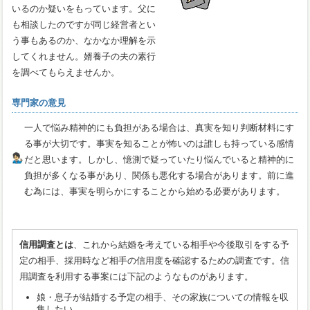
いるのか疑いをもっています。父に
も相談したのですが同じ経営者とい
う事もあるのか、なかなか理解を示
してくれません。婿養子の夫の素行
を調べてもらえませんか。
専門家の意見
一人で悩み精神的にも負担がある場合は、真実を知り判断材料にす
る事が大切です。事実を知ることが怖いのは誰しも持っている感情
だと思います。しかし、憶測で疑っていたり悩んでいると精神的に
負担が多くなる事があり、関係も悪化する場合があります。前に進
む為には、事実を明らかにすることから始める必要があります。
信用調査とは
、これから結婚を考えている相手や今後取引をする予
定の相手、採用時など相手の信用度を確認するための調査です。信
用調査を利用する事案には下記のようなものがあります。
娘・息子が結婚する予定の相手、その家族についての情報を収
集したい