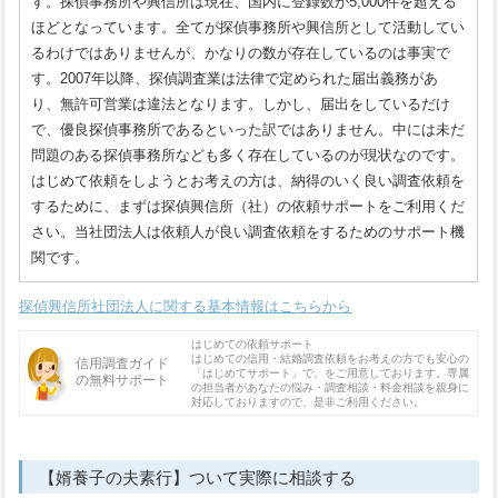
す。探偵事務所や興信所は現在、国内に登録数が5,000件を超える
ほどとなっています。全てが探偵事務所や興信所として活動してい
るわけではありませんが、かなりの数が存在しているのは事実で
す。2007年以降、探偵調査業は法律で定められた届出義務があ
り、無許可営業は違法となります。しかし、届出をしているだけ
で、優良探偵事務所であるといった訳ではありません。中には未だ
問題のある探偵事務所なども多く存在しているのが現状なのです。
はじめて依頼をしようとお考えの方は、納得のいく良い調査依頼を
するために、まずは探偵興信所（社）の依頼サポートをご利用くだ
さい。当社団法人は依頼人が良い調査依頼をするためのサポート機
関です。
探偵興信所社団法人に関する基本情報はこちらから
はじめての依頼サポート
はじめての信用・結婚調査依頼をお考えの方でも安心の
信用調査ガイド
「はじめてサポート」で、をご用意しております。専属
の無料サポート
の担当者があなたの悩み・調査相談・料金相談を親身に
対応しておりますので、是非ご利用ください。
【婿養子の夫素行】ついて実際に相談する