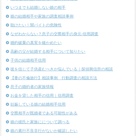
いつまでも結婚しない娘の相手
娘の結婚相手や家族の調査相談事例
助けたい！闇バイトの危険性
なぜわからない？息子の交際相手の身元-信用調査
婚約破棄の真実を確かめたい
高齢の父が結婚する相手について知りたい
子供の結婚相手信用
彼を信じて子供産むべきか悩んでいる｜探偵興信所の相談
【妻の不倫旅行】相談事例 行動調査の相談方法
息子の婚約者の家族情報
お金を貸した相手の信用｜信用調査
妊娠している娘の結婚相手信用
交際相手が既婚者である可能性がある
娘の彼氏と家族にについて調べる
娘の素行不良非行がないか確認したい