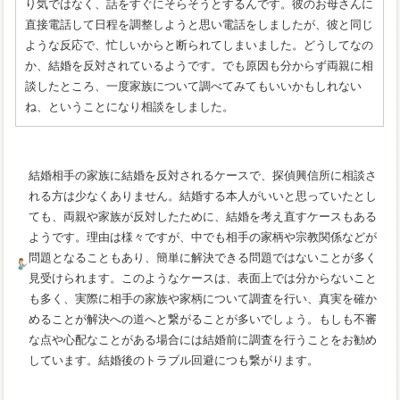
り気ではなく、話をすぐにそらそうとするんです。彼のお母さんに
直接電話して日程を調整しようと思い電話をしましたが、彼と同じ
ような反応で、忙しいからと断られてしまいました。どうしてなの
か、結婚を反対されているようです。でも原因も分からず両親に相
談したところ、一度家族について調べてみてもいいかもしれない
ね、ということになり相談をしました。
結婚相手の家族に結婚を反対されるケースで、探偵興信所に相談さ
れる方は少なくありません。結婚する本人がいいと思っていたとし
ても、両親や家族が反対したために、結婚を考え直すケースもある
ようです。理由は様々ですが、中でも相手の家柄や宗教関係などが
問題となることもあり、簡単に解決できる問題ではないことが多く
見受けられます。このようなケースは、表面上では分からないこと
も多く、実際に相手の家族や家柄について調査を行い、真実を確か
めることが解決への道へと繋がることが多いでしょう。もしも不審
な点や心配なことがある場合には結婚前に調査を行うことをお勧め
しています。結婚後のトラブル回避につも繋がります。