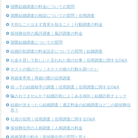
国際結婚調査の料金についての質問
国際結婚調査の相談についての質問｜信用調査
大切なことはまず真実を知ること｜行動調査の料金
探偵興信所の風評調査｜風評調査の料金
国際結婚調査についての質問
結婚詐欺調査の料金設定についての質問｜結婚調査
お金を貸して欲しいと言われた彼の仕事｜信用調査に関するQ&A
ホストの彼のウソ｜ホストの彼の行動を調べたい
再婚者専用｜再婚の際の信用調査
姪っ子の結婚相手の調査｜信用調査｜信用調査に関するQ&A
騙されてませんか？結婚詐欺によくある傾向｜結婚詐欺チェック
結婚が決まったら結婚調査｜適正料金の結婚調査はどこの探偵興信
所？
社員の信用｜信用調査｜信用調査に関するQ&A
探偵興信所の人柄調査｜人柄調査の料金
娘婿調査の料金｜探偵興信所の質問と答え