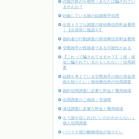
恋愛詐欺の可能性｜あなたは騙されてい
ませんか？
妊娠している娘の結婚相手信用
出資トラブル調査の探偵興信所料金費用
｜【出資前に確認を】
婚約者の行動調査の探偵興信所料金費用
交際相手が既婚者である可能性がある
【これって騙されてますか？】｜彼・彼
女に騙されているかもしれない｜信用調
査
結婚を考えている交際相手の彼の借金理
由を知りたい｜探偵興信所の信用調査
婚約信用調査に必要な料金と費用相場
信用調査のご相談｜茨城県
身辺調査に必要な料金と費用相場
もう誰を信じればいいのかわからない｜
個人信用調査
バツイチ彼の離婚理由が知りたい