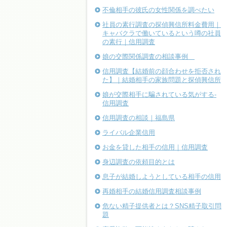
不倫相手の彼氏の女性関係を調べたい
社員の素行調査の探偵興信所料金費用｜
キャバクラで働いているという噂の社員
の素行｜信用調査
娘の交際関係調査の相談事例
信用調査【結婚前の顔合わせを拒否され
た】｜結婚相手の家族問題と探偵興信所
娘が交際相手に騙されている気がする-
信用調査
信用調査の相談｜福島県
ライバル企業信用
お金を貸した相手の信用｜信用調査
身辺調査の依頼目的とは
息子が結婚しようとしている相手の信用
再婚相手の結婚信用調査相談事例
危ない精子提供者とは？SNS精子取引問
題