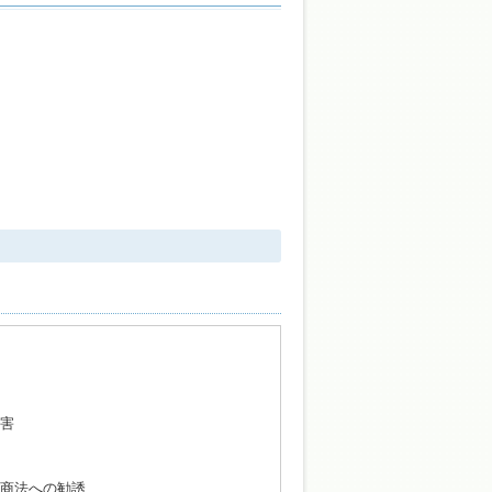
害
商法への勧誘