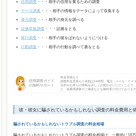
信用調査
・・・相手の信用を量るための調査
データ調査
・・・相手の情報をデータによって収集する
身元調査
・・・相手の身元を調べる
証拠収集調査
・・・証拠をとる
尾行調査
・・・相手の後をばれないようにつける
行動調査
・・・相手の行動を調べて裏をとる
料金見積もり
信用調査ガイド
調査料金見積もり依頼は24時間、電話・メール・ＦＡ
の無料サポート
目的やお持ちの情報を詳しくお聞かせいただくことで
た、低費用調査のご相談なども随時受け付けておりま
彼・彼女に騙されているかもしれない調査の料金費用と
騙されているかもしれないトラブル調査の料金相場
騙されているかもしれないトラブル調査の料金相場は、一般的に10万