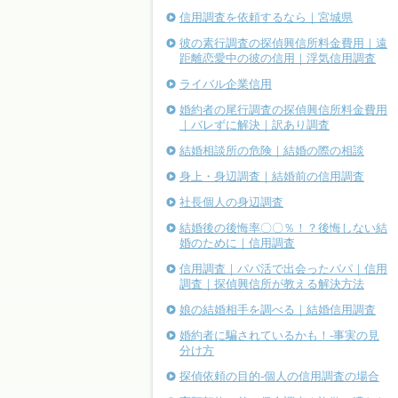
信用調査を依頼するなら｜宮城県
彼の素行調査の探偵興信所料金費用｜遠
距離恋愛中の彼の信用｜浮気信用調査
ライバル企業信用
婚約者の尾行調査の探偵興信所料金費用
｜バレずに解決｜訳あり調査
結婚相談所の危険｜結婚の際の相談
身上・身辺調査｜結婚前の信用調査
社長個人の身辺調査
結婚後の後悔率〇〇％！？後悔しない結
婚のために｜信用調査
信用調査｜パパ活で出会ったパパ｜信用
調査｜探偵興信所が教える解決方法
娘の結婚相手を調べる｜結婚信用調査
婚約者に騙されているかも！-事実の見
分け方
探偵依頼の目的-個人の信用調査の場合