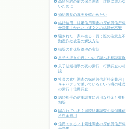
高額契約の前の保全調査｜詐欺に遭わな
いために
婚約破棄の真実を確かめたい
結婚信用｜結婚信用調査の探偵興信所料
金費用｜かわいい彼女との結婚が不安
騙された｜家を売る・買う際の注意点不
動産詐欺被害の解決方法
職場の育休取得率の実態
息子の彼女の親について調べる相談事例
息子結婚相手の夜の素行｜行動調査の相
談
社員の素行調査の探偵興信所料金費用｜
キャバクラで働いているという噂の社員
の素行｜信用調査
結婚相手の信用調査に必用な料金と費用
相場
騙されている？国際結婚調査の探偵興信
所料金費用
信用できる？｜素性調査の探偵興信所料
金費用