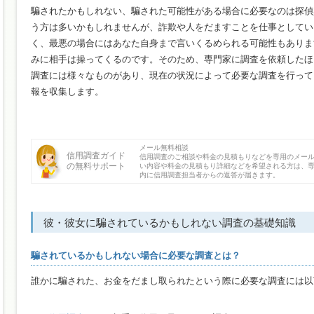
騙されたかもしれない、騙された可能性がある場合に必要なのは探偵
う方は多いかもしれませんが、詐欺や人をだますことを仕事としてい
く、最悪の場合にはあなた自身まで言いくるめられる可能性もありま
みに相手は操ってくるのです。そのため、専門家に調査を依頼したほ
調査には様々なものがあり、現在の状況によって必要な調査を行って
報を収集します。
メール無料相談
信用調査ガイド
信用調査のご相談や料金の見積もりなどを専用のメー
の無料サポート
い内容や料金の見積もり詳細などを希望される方は、専
内に信用調査担当者からの返答が届きます。
彼・彼女に騙されているかもしれない調査の基礎知識
騙されているかもしれない場合に必要な調査とは？
誰かに騙された、お金をだまし取られたという際に必要な調査には以